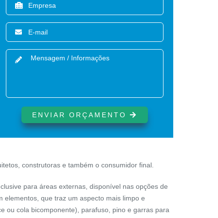
ENVIAR ORÇAMENTO
uitetos, construtoras e também o consumidor final.
inclusive para áreas externas, disponível nas opções de
m elementos, que traz um aspecto mais limpo e
ce ou cola bicomponente),
parafuso
,
pino
e
garras para