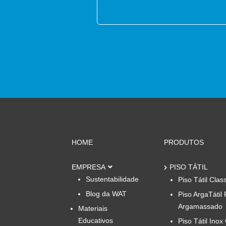
HOME
PRODUTOS
EMPRESA
PISO TÁTIL
Sustentabilidade
Piso Tátil Clas
Blog da WAT
Piso ArgaTátil 
Argamassado
Materiais
Educativos
Piso Tátil Inox