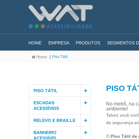
HOME
EMPRESA
PRODUTOS
SEGMENTOS D
|
Piso Tátil
Home
PISO TÁ
PISO TÁTIL
ESCADAS
No metrô, na c
ACESSÍVEIS
ambiente!
Talvez você con
RELEVO E BRAILLE
de segurança ent
BANHEIRO
O
Piso Tátil de 
ACESSÍVEL