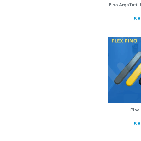
Piso ArgaTátil
SA
Piso 
SA