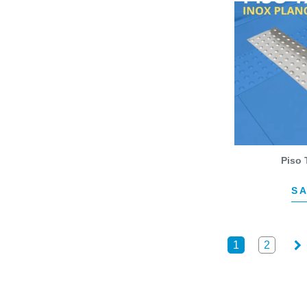
Piso 
SA
1
2