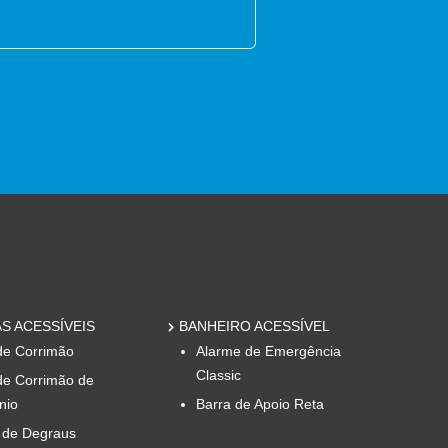
S ACESSÍVEIS
BANHEIRO ACESSÍVEL
de Corrimão
Alarme de Emergência
Classic
de Corrimão de
nio
Barra de Apoio Reta
 de Degraus