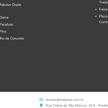
Tradi
 Adesivo Dupla
Faixa
Placa
 Garra
Corri
 Parafuso
 Pino
ilho de Concreto
vendas@watplast.com.br
Rua Colina de São Marcos, 16 A - Prédio