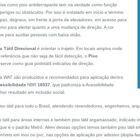
sive como
piso antiderrapante
tem na verdade como função
 perigos ou obstáculos. Por isso é instalado em início e término
pas, degraus, em frente à porta de elevadores, em acesso para
mo para alertar quanto a uma mudança de direção. A cor
ve para auxiliar pessoas com baixa visão.
o Tátil Direcional
é orientar o trajeto. Em locais amplos onde
referência que não seja de fácil detecção, o
Piso
serve como guia
podotátil
indicativo de direção.
 da WAT são produzidos e recomendados para aplicação dentro
essibilidade
NBR
16537
, que padroniza a Acessibilidade
hor resultado em inclusão social.
so tátil para todo o Brasil, atendendo revendedores, engenheiros, arq
 tatil
para áreas internas e também
piso tátil argamassado
, indicado 
que é o
padrão Metrô.
Além dessas opções temos também piso tátil e
oníveis em
inox
ou pvc, nas opções de aplicação por
adesivo
(dupla-fa