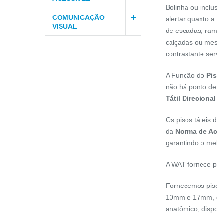
Bolinha
ou inclu
COMUNICAÇÃO
alertar quanto a
VISUAL
de escadas, ram
calçadas ou mes
contrastante ser
A Função do
Pis
não há ponto de 
Tátil Direcional
Os pisos táteis
da
Norma de Ac
garantindo o mel
A WAT fornece pi
Fornecemos
piso
10mm e 17mm, 
anatômico, disp