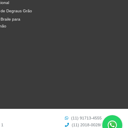
cional
 de Degraus Grão
 Braile para
mão
(11) 91713-4555
 1
(11) 2018-0028
/