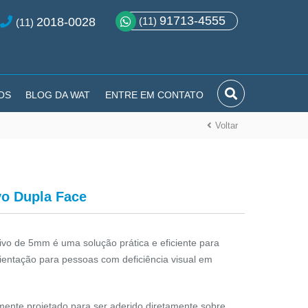
91713-4555
2018-0028
(11)
(11)
OS
BLOG DA WAT
ENTRE EM CONTATO
Voltar
vo Dupla Face
ivo de 5mm é uma solução prática e eficiente para
rientação para pessoas com deficiência visual em
almente projetado para ser aderido diretamente sobre