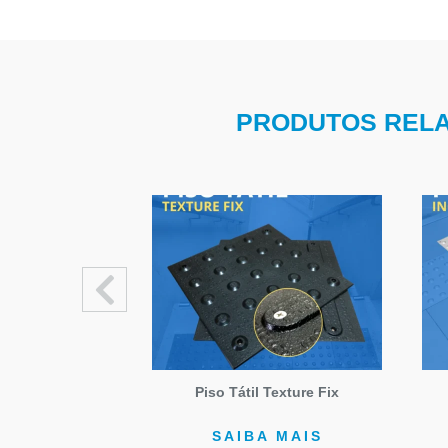
PRODUTOS RELAC
 Inox Garra
Piso Tátil Texture Fix
 MAIS
SAIBA MAIS