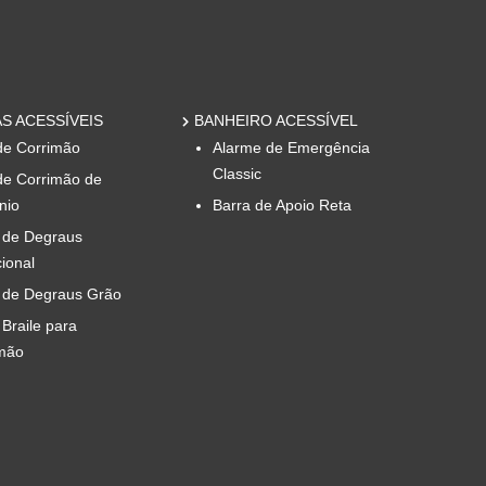
S ACESSÍVEIS
BANHEIRO ACESSÍVEL
de Corrimão
Alarme de Emergência
Classic
de Corrimão de
nio
Barra de Apoio Reta
 de Degraus
cional
 de Degraus Grão
 Braile para
mão