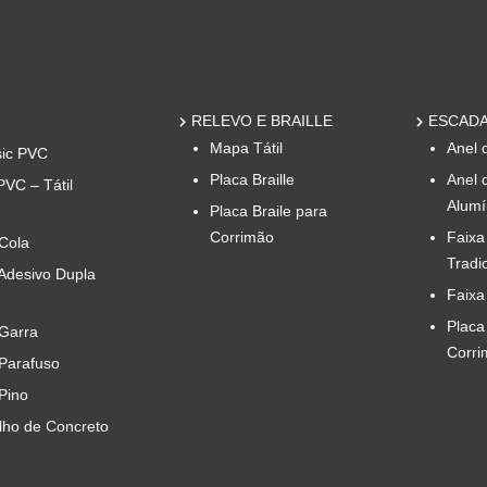
RELEVO E BRAILLE
ESCADA
Mapa Tátil
Anel 
sic PVC
Placa Braille
Anel 
PVC – Tátil
Alumí
Placa Braile para
Corrimão
Faixa
 Cola
Tradi
 Adesivo Dupla
Faixa
Placa
 Garra
Corri
 Parafuso
 Pino
ilho de Concreto