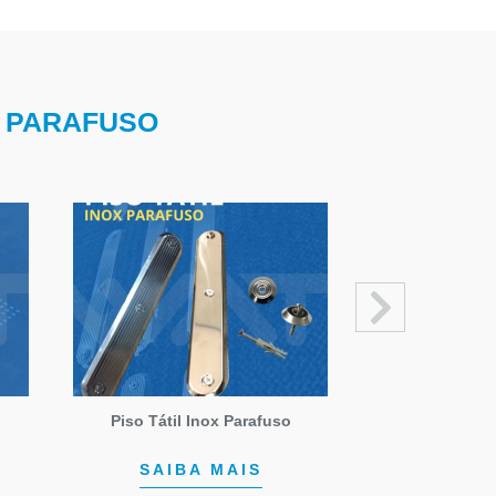
X PARAFUSO
Piso Tátil Inox Parafuso
Piso Tátil
SAIBA MAIS
SAIB