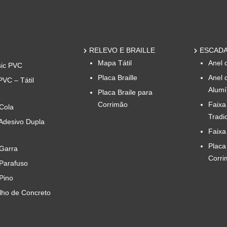
RELEVO E BRAILLE
ESCADA
Mapa Tátil
Anel 
sic PVC
Placa Braille
Anel 
PVC – Tátil
Alumí
Placa Braile para
Corrimão
Faixa
 Cola
Tradi
 Adesivo Dupla
Faixa
Placa
 Garra
Corri
 Parafuso
 Pino
ilho de Concreto