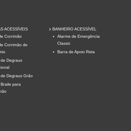
S ACESSÍVEIS
BANHEIRO ACESSÍVEL
de Corrimão
Alarme de Emergência
Classic
de Corrimão de
nio
Barra de Apoio Reta
 de Degraus
cional
 de Degraus Grão
 Braile para
mão