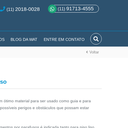
91713-4555
2018-0028
(11)
(11)
OS
BLOG DA WAT
ENTRE EM CONTATO
Voltar
uso
m ótimo material para ser usado como guia e para
e possíveis perigos e obstáculos que possam estar
ementos por parafusos é indicada tanto para piso liso