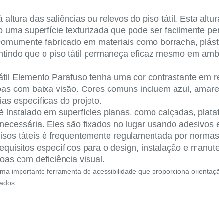
 altura das saliências ou relevos do piso tátil. Esta altu
o uma superfície texturizada que pode ser facilmente pe
 comumente fabricado em materiais como borracha, plást
antindo que o piso tátil permaneça eficaz mesmo em amb
átil Elemento Parafuso tenha uma cor contrastante em re
oas com baixa visão. Cores comuns incluem azul, amarel
as específicas do projeto.
é instalado em superfícies planas, como calçadas, plata
é necessária. Eles são fixados no lugar usando adesivos
 pisos táteis é frequentemente regulamentada por normas 
quisitos específicos para o design, instalação e manute
oas com deficiência visual.
 importante ferramenta de acessibilidade que proporciona orientação 
ados.