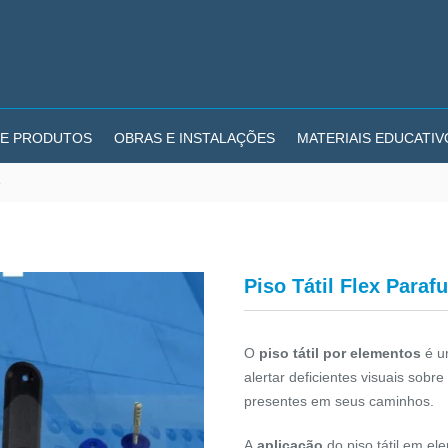
E PRODUTOS
OBRAS E INSTALAÇÕES
MATERIAIS EDUCATIV
o
Piso Tátil Flex Paraf
O
piso tátil por elementos
é u
alertar deficientes visuais sobr
presentes em seus caminhos.
A
aplicação
do piso tátil em el