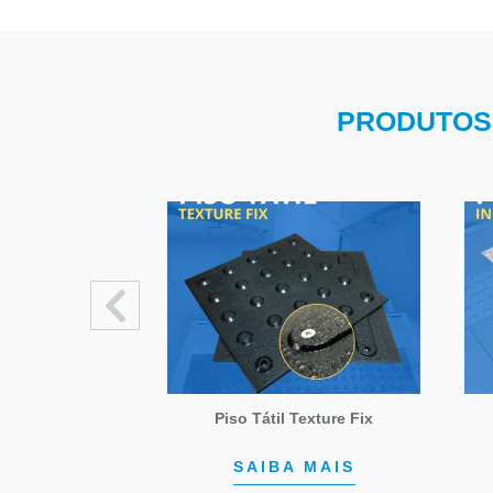
PRODUTOS 
 Inox Garra
Piso Tátil Texture Fix
 MAIS
SAIBA MAIS