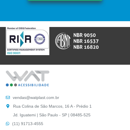
vendas@watplast.com.br
Rua Colina de São Marcos, 16 A - Prédio 1
Jd. Iguatemi | São Paulo - SP | 08485-525
(11) 91713-4555