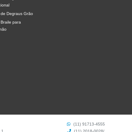
cional
 de Degraus Grão
 Braile para
mão
(11) 91713-4555
 1
(11) 2018-0028
/