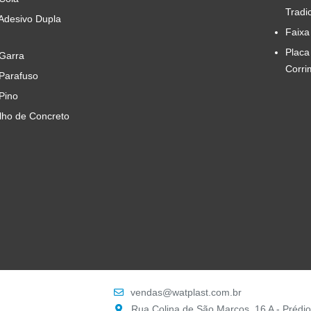
Tradi
 Adesivo Dupla
Faixa
Placa
 Garra
Corri
 Parafuso
 Pino
ilho de Concreto
vendas@watplast.com.br
Rua Colina de São Marcos, 16 A - Prédio