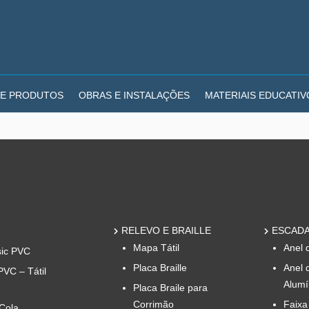
E PRODUTOS
OBRAS E INSTALAÇÕES
MATERIAIS EDUCATIV
RELEVO E BRAILLE
ESCADA
Mapa Tátil
Anel 
sic PVC
Placa Braille
Anel 
PVC – Tátil
Alumí
Placa Braile para
Corrimão
Faixa
 Cola