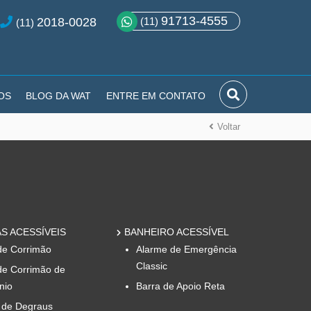
91713-4555
2018-0028
(11)
(11)
OS
BLOG DA WAT
ENTRE EM CONTATO
Voltar
S ACESSÍVEIS
BANHEIRO ACESSÍVEL
de Corrimão
Alarme de Emergência
Classic
de Corrimão de
nio
Barra de Apoio Reta
 de Degraus