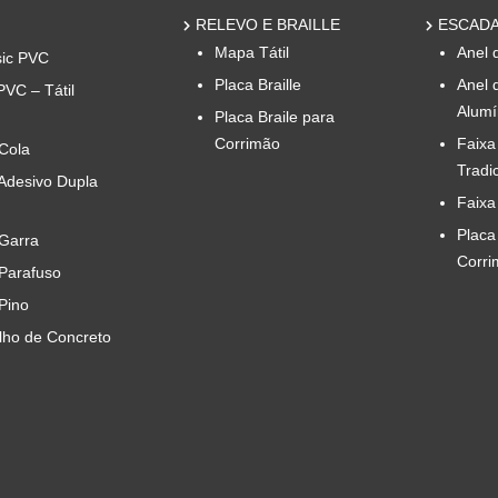
RELEVO E BRAILLE
ESCADA
Mapa Tátil
Anel 
sic PVC
Placa Braille
Anel 
PVC – Tátil
Alumí
Placa Braile para
Corrimão
Faixa
 Cola
Tradi
 Adesivo Dupla
Faixa
Placa
 Garra
Corri
 Parafuso
 Pino
ilho de Concreto