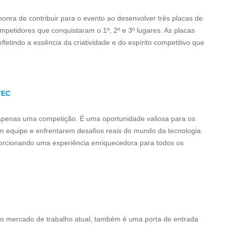
nra de contribuir para o evento ao desenvolver três placas de
petidores que conquistaram o 1º, 2º e 3º lugares. As placas
etindo a essência da criatividade e do espírito competitivo que
TEC
apenas uma competição. É uma oportunidade valiosa para os
 equipe e enfrentarem desafios reais do mundo da tecnologia.
porcionando uma experiência enriquecedora para todos os
ADESIVO S.I.A
ALARME DE EMERGÊNCIA
CLASSIC
no mercado de trabalho atual, também é uma porta de entrada