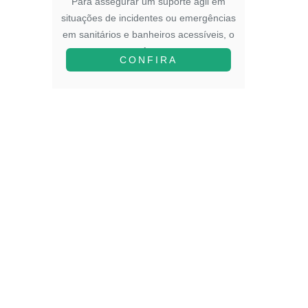
to em
Para assegurar um suporte ágil em
Para in
blemas
situações de incidentes ou emergências
na ed
os
em sanitários e banheiros acessíveis, o
adota
A...
CONFIRA