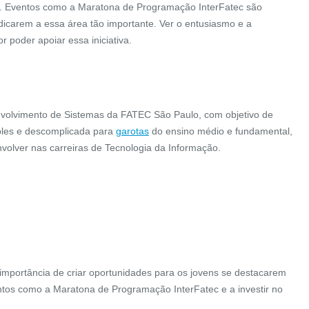
o S.I.A é a sinalização
Para garantir o rápido atendimen
s. Eventos como a Maratona de Programação InterFatec são
a para identificar espaços
casos de acidentes ou outros pro
edicarem a essa área tão importante. Ver o entusiasmo e a
u prioritários para pessoas
dentro dos sanitários e banheir
r poder apoiar essa iniciativa.
com d...
acessí...
CONFIRA
CONFIRA
envolvimento de Sistemas da FATEC São Paulo, com objetivo de
ples e descomplicada para
garotas
do ensino médio e fundamental,
lver nas carreiras de Tecnologia da Informação.
mportância de criar oportunidades para os jovens se destacarem
ntos como a Maratona de Programação InterFatec e a investir no