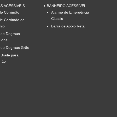
S ACESSÍVEIS
BANHEIRO ACESSÍVEL
de Corrimão
Alarme de Emergência
Classic
de Corrimão de
nio
Barra de Apoio Reta
 de Degraus
cional
 de Degraus Grão
 Braile para
mão