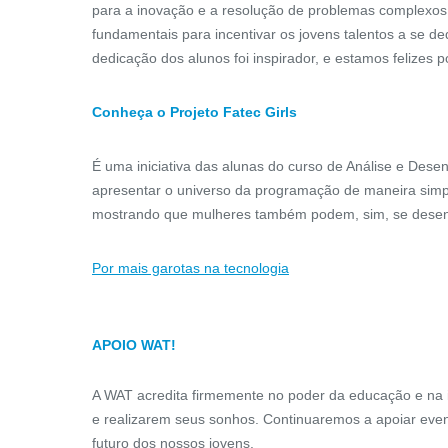
As barras de apoio reta auxiliam na
O Adesiv
para a inovação e a resolução de problemas complexo
segurança e Acessibilidade de
obrigatóri
fundamentais para incentivar os jovens talentos a se d
ambientes sanitários, auxiliando pessoas
reservados o
dedicação dos alunos foi inspirador, e estamos felizes po
com mobilid...
CONFIRA
Conheça o Projeto Fatec Girls
É uma iniciativa das alunas do curso de Análise e Des
apresentar o universo da programação de maneira sim
mostrando que mulheres também podem, sim, se desenvo
Por mais garotas na tecnologia
APOIO WAT!
A WAT acredita firmemente no poder da educação e na i
e realizarem seus sonhos. Continuaremos a apoiar eve
futuro dos nossos jovens.