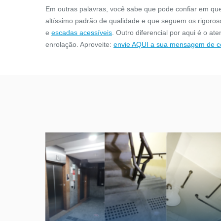
As barras de apoio reta auxiliam na
O Adesiv
Em outras palavras, você sabe que pode confiar em qu
segurança e Acessibilidade de
obrigatóri
altíssimo padrão de qualidade e que seguem os rigoros
ambientes sanitários, auxiliando pessoas
reservados o
e
escadas acessíveis
. Outro diferencial por aqui é o at
com mobilid...
CONFIRA
enrolação. Aproveite:
envie AQUI a sua mensagem de c