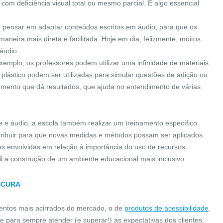
com deficiência visual total ou mesmo parcial. É algo essencial
ensar em adaptar conteúdos escritos em áudio, para que os
eira mais direta e facilitada. Hoje em dia, felizmente, muitos
 áudio.
xemplo, os professores podem utilizar uma infinidade de materiais
 plástico podem ser utilizadas para simular questões de adição ou
emento que dá resultados, que ajuda no entendimento de várias
e e áudio, a escola também realizar um treinamento específico
tribuir para que novas medidas e métodos possam ser aplicados
s envolvidas em relação à importância do uso de recursos
cil a construção de um ambiente educacional mais inclusivo.
OCURA
ADESIVO S.I.A
ALARME DE EMERGÊNCIA
tos mais acirrados do mercado, o de
produtos de acessibilidade
.
CLASSIC
 para sempre atender (e superar!) as expectativas dos clientes.