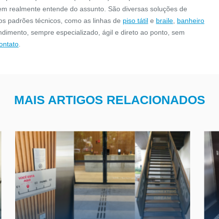
o S.I.A é a sinalização
Para garantir o rápido atendimen
em realmente entende do assunto. São diversas soluções de
a para identificar espaços
casos de acidentes ou outros pro
os padrões técnicos, como as linhas de
piso tátil
e
braile
,
banheiro
u prioritários para pessoas
dentro dos sanitários e banheir
endimento, sempre especializado, ágil e direto ao ponto, sem
com d...
acessí...
CONFIRA
CONFIRA
ontato
.
MAIS ARTIGOS RELACIONADOS