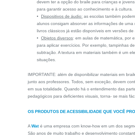
devem ter a opção do braile para crianças e jovens 
para garantir acesso ao conhecimento e à cultura.
Dispositivos de áudio:
as escolas também podem p
alunos consigam absorver as informações de uma man
livros clássicos já estão disponíveis em versões de
Objetos diversos
: em aulas de matemática, por e
para aplicar exercícios. Por exemplo, tampinhas de
subtração. A textura em materiais também é um el
situações.
IMPORTANTE: além de disponibilizar materiais em brail
junto aos professores. Todos, sem exceção, devem con
em sua totalidade. Quando há o entendimento das parte
pedagógicos para deficientes visuais, torna- se mais fá
OS PRODUTOS DE ACESSIBILIDADE QUE VOCÊ PR
BARRA DE APOIO RETA
A
Wat
é uma empresa com know-how em um dos segmen
São anos de muito trabalho e desenvolvimento constante