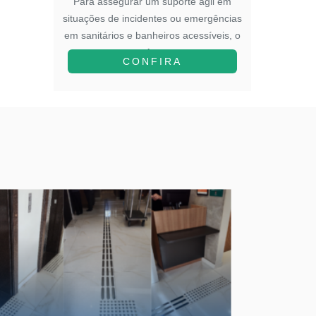
to em
Para assegurar um suporte ágil em
Para in
blemas
situações de incidentes ou emergências
na ed
os
em sanitários e banheiros acessíveis, o
adota
A...
CONFIRA