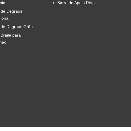
nio
Barra de Apoio Reta
 de Degraus
cional
 de Degraus Grão
 Braile para
mão