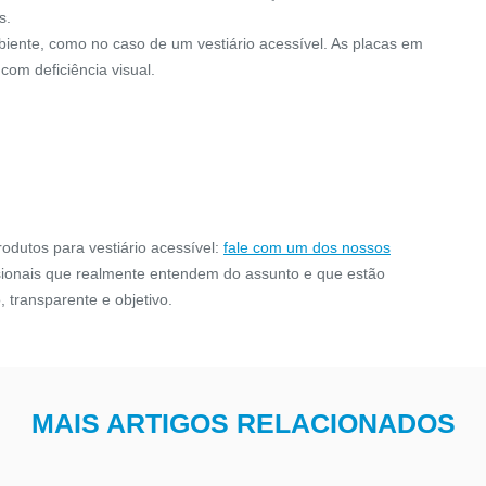
o S.I.A é a sinalização
Para garantir o rápido atendimen
s.
a para identificar espaços
casos de acidentes ou outros pro
biente, como no caso de um vestiário acessível. As placas em
u prioritários para pessoas
dentro dos sanitários e banheir
com deficiência visual.
com d...
acessí...
CONFIRA
CONFIRA
odutos para vestiário acessível:
fale com um dos nossos
ionais que realmente entendem do assunto e que estão
 transparente e objetivo.
MAIS ARTIGOS RELACIONADOS