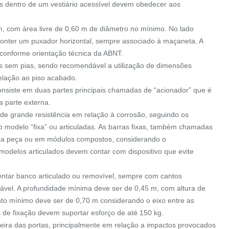
dos dentro de um vestiário acessível devem obedecer aos
m, com área livre de 0,60 m de diâmetro no mínimo. No lado
 conter um puxador horizontal, sempre associado à maçaneta. A
 conforme orientação técnica da ABNT.
s sem pias, sendo recomendável a utilização de dimensões
elação ao piso acabado.
 consiste em duas partes principais chamadas de “acionador” que é
na parte externa.
 de grande resistência em relação à corrosão, seguindo os
odelo “fixa” ou articuladas. As barras fixas, também chamadas
ica peça ou em módulos compostos, considerando o
 modelos articulados devem contar com dispositivo que evite
entar banco articulado ou removível, sempre com cantos
ável. A profundidade mínima deve ser de 0,45 m, com altura de
to mínimo deve ser de 0,70 m considerando o eixo entre as
ADESIVO S.I.A
ALARME DE EMERGÊNCIA
s de fixação devem suportar esforço de até 150 kg.
CLASSIC
eira das portas, principalmente em relação a impactos provocados