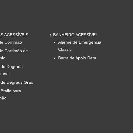
S ACESSÍVEIS
BANHEIRO ACESSÍVEL
de Corrimão
Alarme de Emergência
Classic
de Corrimão de
nio
Barra de Apoio Reta
 de Degraus
cional
 de Degraus Grão
 Braile para
mão