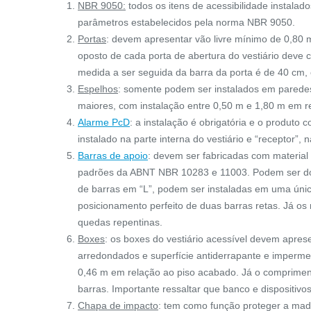
NBR 9050:
todos os itens de acessibilidade instala
parâmetros estabelecidos pela norma NBR 9050.
Portas
: devem apresentar vão livre mínimo de 0,80 
oposto de cada porta de abertura do vestiário deve
medida a ser seguida da barra da porta é de 40 cm,
Espelhos
: somente podem ser instalados em parede
maiores, com instalação entre 0,50 m e 1,80 m em r
Alarme PcD
: a instalação é obrigatória e o produto
instalado na parte interna do vestiário e “receptor”, 
Barras de apoio
: devem ser fabricadas com material
padrões da ABNT NBR 10283 e 11003. Podem ser do m
de barras em “L”, podem ser instaladas em uma ún
posicionamento perfeito de duas barras retas. Já os
quedas repentinas.
Boxes
: os boxes do vestiário acessível devem apres
arredondados e superfície antiderrapante e imperme
0,46 m em relação ao piso acabado. Já o comprimen
BARRA DE APOIO RETA
barras. Importante ressaltar que banco e dispositivo
Chapa de impacto
: tem como função proteger a mad