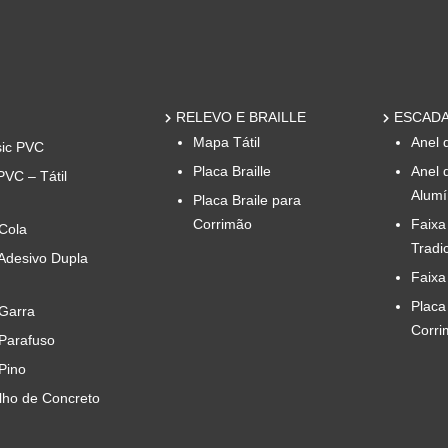
RELEVO E BRAILLE
ESCADA
Mapa Tátil
Anel 
sic PVC
Placa Braille
Anel 
PVC – Tátil
Alumí
Placa Braile para
Corrimão
Faixa
 Cola
Tradi
 Adesivo Dupla
Faixa
Placa
 Garra
Corri
 Parafuso
 Pino
ilho de Concreto