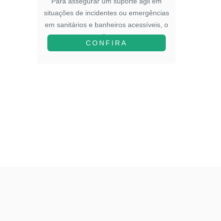
to em
Para assegurar um suporte ágil em
Para in
blemas
situações de incidentes ou emergências
na ed
os
em sanitários e banheiros acessíveis, o
adota
A...
CONFIRA