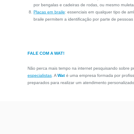
As barras de apoio reta auxiliam na
O Adesiv
por bengalas e cadeiras de rodas, ou mesmo muleta
segurança e Acessibilidade de
obrigatóri
Placas em braile
: essenciais em qualquer tipo de am
ambientes sanitários, auxiliando pessoas
reservados o
braile permitem a identificação por parte de pessoas 
com mobilid...
CONFIRA
FALE COM A WAT!
Não perca mais tempo na internet pesquisando sobre pr
especialistas
. A
Wat
é uma empresa formada por profiss
preparados para realizar um atendimento personalizado,